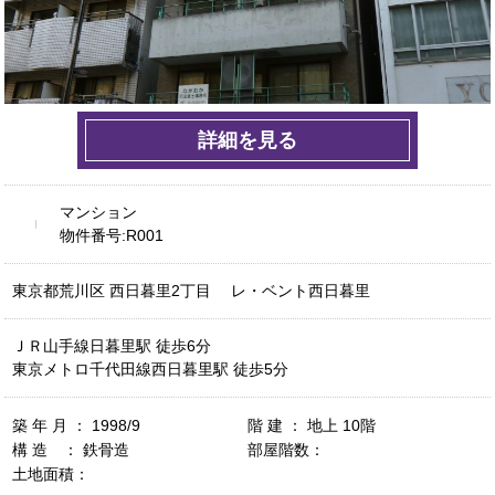
詳細を見る
マンション
物件番号:R001
東京都荒川区 西日暮里2丁目 レ・ベント西日暮里
ＪＲ山手線日暮里駅 徒歩6分
東京メトロ千代田線西日暮里駅 徒歩5分
築 年 月 ： 1998/9
階 建 ： 地上 10階
構 造 ： 鉄骨造
部屋階数：
土地面積：