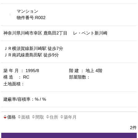
マンション
物件番号:R002
神奈川県川崎市幸区 鹿島田2丁目 レ・ベント新川崎
ＪＲ横須賀線新川崎駅 徒歩7分
ＪＲ南武線鹿島田駅 徒歩9分
築 年 月 ： 1995/8
階 建 ： 地上 4階
構 造 ： RC
部屋階数：
土地面積：
建蔽率/容積率：% / %
価格
面積
間取
住所
築年月
2件