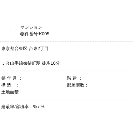
マンション
物件番号:K005
東京都台東区 台東2丁目
ＪＲ山手線御徒町駅 徒歩10分
築 年 月 ：
階 建 ：
構 造 ：
部屋階数：
土地面積：
建蔽率/容積率：% / %