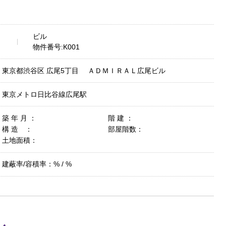
ビル
物件番号:K001
東京都渋谷区 広尾5丁目 ＡＤＭＩＲＡＬ広尾ビル
東京メトロ日比谷線広尾駅
築 年 月 ：
階 建 ：
構 造 ：
部屋階数：
土地面積：
建蔽率/容積率：% / %
ル