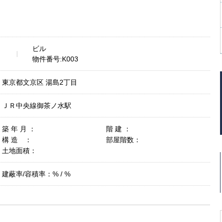
ビル
物件番号:K003
東京都文京区 湯島2丁目
ＪＲ中央線御茶ノ水駅
築 年 月 ：
階 建 ：
構 造 ：
部屋階数：
土地面積：
建蔽率/容積率：% / %