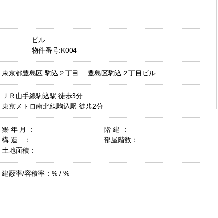
ビル
物件番号:K004
東京都豊島区 駒込２丁目 豊島区駒込２丁目ビル
ＪＲ山手線駒込駅 徒歩3分
東京メトロ南北線駒込駅 徒歩2分
築 年 月 ：
階 建 ：
構 造 ：
部屋階数：
土地面積：
建蔽率/容積率：% / %