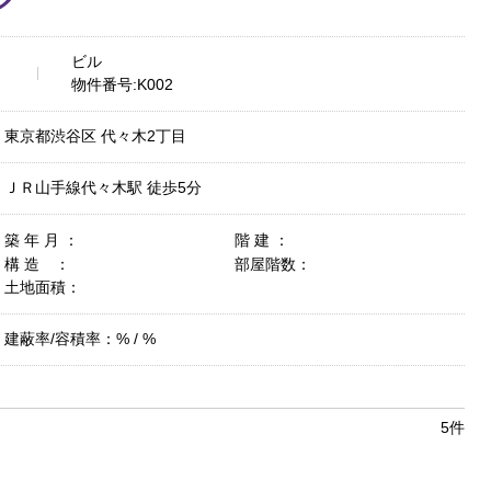
ビル
物件番号:K002
東京都渋谷区 代々木2丁目
ＪＲ山手線代々木駅 徒歩5分
築 年 月 ：
階 建 ：
構 造 ：
部屋階数：
土地面積：
建蔽率/容積率：% / %
5件